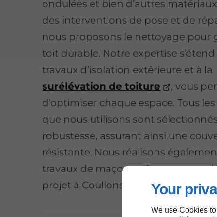
ondulées et bien d’autres matériaux
des interventions de pose et de répa
nous proposons le nettoyage pour g
toit durable. Notre expertise s’étend
travaux d’isolation extérieure et à la
surélévation de toiture
, vous pe
d’optimiser chaque espace. Tous le
que nous utilisons sont sélectionnés
robustesse, assurant ainsi une couv
résistante. Nous réalisons égalemen
travaux de maçonnerie pour complé
projet à Coullons.
Your priva
We use Cookies to