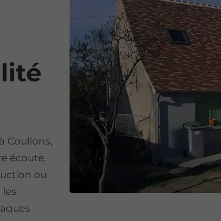
lité
à Coullons,
re écoute.
ruction ou
 les
plaques