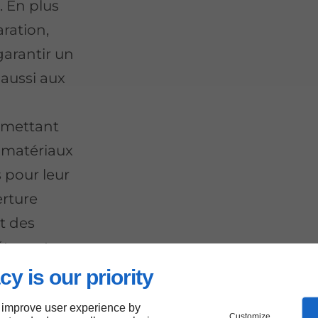
. En plus
ration,
arantir un
 aussi aux
rmettant
s matériaux
 pour leur
erture
t des
ter votre
cy is our priority
 improve user experience by
Customize