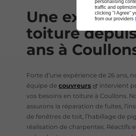
personalising conte
traffic and optimizi
Une expertise
clicking "I Agree" 
from our providers
toiture depui
ans à Coullon
Forte d’une expérience de 26 ans, n
équipe de
couvreurs
intervient p
vos besoins en toiture à Coullons. N
assurons la réparation de fuites, l’ins
de fenêtres de toit, l’habillage de pi
réalisation de charpentes. Réactifs e