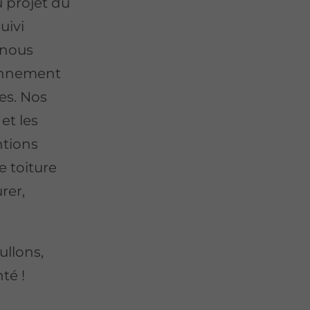
 projet du
uivi
 nous
ronnement
es. Nos
et les
ntions
e toiture
rer,
ullons,
té !