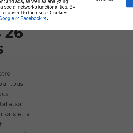
nt and ads, as well as analyzing
ng social networks functionalities. By
 en
you consent to the use of Cookies
Google
Facebook
.
s 26
s
otre
our tous
ous
tallation
gnons et la
t