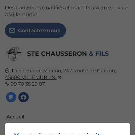
Des couvreurs qualifiés et réactifs à votre service
à Villemurlin.
Contactez-nous
STE CHAUSSERON
& FILS
La Ferme de Marcon,
242 Route de Cerdon,
45600
VILLEMURLIN
09 70 35 29 07
Accueil
Contactez-nous